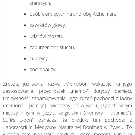
starszych,
osób cierpiących na chorobę Alzheimera,
zawrotów głowy,
udarów mózgu,
zaburzeniach słuchu,
cukrzycy,
andropauzy.
Zresztą, już sama nazwa „Memobon” wskazuje na jego
zastosowanie: przedrostek „memo-” dotyczy pamięci,
umiejętności zapamiętywania. Jego rdzeń pochodzi z łaciny
(memoria – pamięć) i widoczny jest w wielu językach, w tym
między innymi w języku angielskim (memory – „pamięć”).
Sufiks „-bon” oznacza, że produkt ten pochodzi z
Laboratorium Medycyny Naturalnej Bonimed w Żywcu. To
właśnie tam powstają produkty, które możesz kupić w