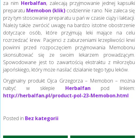
za nim
Herbalfan
, zalecają przyjmowanie jednej kapsułki
preparatu
Memobon (klik)
codziennie rano. Nie zaleca się
przy tym stosowanie preparatu u pań w czasie ciąży i laktacji.
Należy także zwrócić uwagę na bardzo istotne obostrzenie
dotyczące osób, które przyjmują leki mające na celu
rozrzedzać krew. Pacjenci z zaburzeniami krzepliwości krwi
powinni przed rozpoczęciem przyjmowania Memobonu
skonsultować się ze swoim lekarzem prowadzącym.
Spowodowane jest to zawartością ekstraktu z miłorzębu
japońskiego, który może nasilać działanie tego typu leków.
Oryginalny produkt Ojca Grzegorza – Memobon – można
nabyć w sklepie
Herbalfan
pod linkiem:
http://herbalfan.pl/product-pol-23-Memobon.html
Posted in
Bez kategorii
Nawigacja