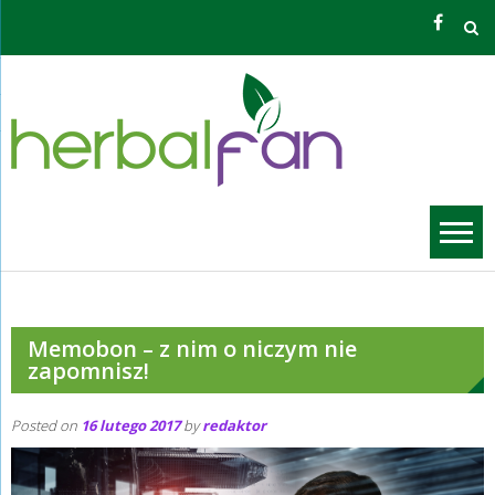
Skip
to
content
Zioła O
Grzego
Memobon – z nim o niczym nie
zapomnisz!
Posted on
16 lutego 2017
by
redaktor