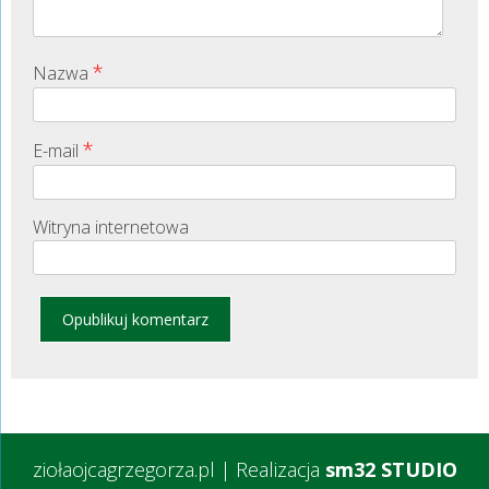
*
Nazwa
*
E-mail
Witryna internetowa
ziołaojcagrzegorza.pl
|
Realizacja
sm32 STUDIO