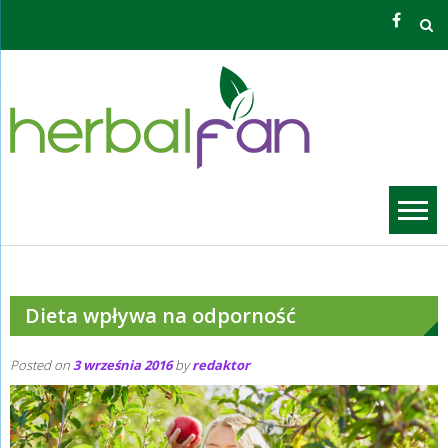
Skip
to
content
Zioła O
Grzego
Dieta wpływa na odporność
Posted on
3 września 2016
by
redaktor