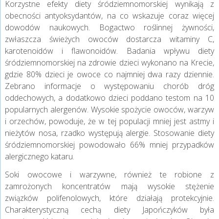
Korzystne efekty diety śródziemnomorskiej wynikają z
obecności antyoksydantów, na co wskazuje coraz więcej
dowodów naukowych. Bogactwo roślinnej żywności,
zwłaszcza świeżych owoców dostarcza witaminy C,
karotenoidów i flawonoidów. Badania wpływu diety
śródziemnomorskiej na zdrowie dzieci wykonano na Krecie,
gdzie 80% dzieci je owoce co najmniej dwa razy dziennie.
Zebrano informacje o występowaniu chorób dróg
oddechowych, a dodatkowo dzieci poddano testom na 10
popularnych alergenów. Wysokie spożycie owoców, warzyw
i orzechów, powoduje, że w tej populacji mniej jest astmy i
nieżytów nosa, rzadko występują alergie. Stosowanie diety
śródziemnomorskiej powodowało 66% mniej przypadków
alergicznego kataru.
Soki owocowe i warzywne, również te robione z
zamrożonych koncentratów mają wysokie stężenie
związków polifenolowych, które działają protekcyjnie.
Charakterystyczną cechą diety Japończyków była