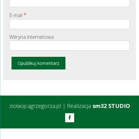
*
E-mail
Witryna internetowa
ziołaojcagrzegorza.pl
|
Realizacja
sm32 STUDIO