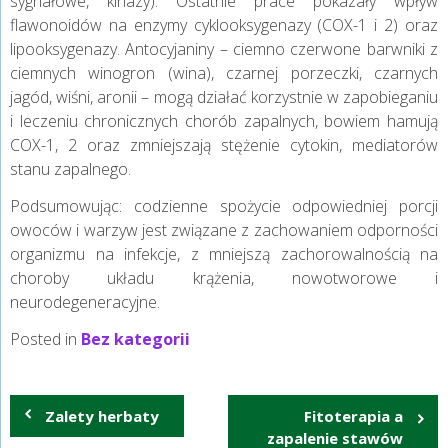
sygnałowe, kinazy). Ostatnie prace pokazały wpływ
flawonoidów na enzymy cyklooksygenazy (COX-1 i 2) oraz
lipooksygenazy. Antocyjaniny – ciemno czerwone barwniki z
ciemnych winogron (wina), czarnej porzeczki, czarnych
jagód, wiśni, aronii – mogą działać korzystnie w zapobieganiu
i leczeniu chronicznych chorób zapalnych, bowiem hamują
COX-1, 2 oraz zmniejszają stężenie cytokin, mediatorów
stanu zapalnego.
Podsumowując: codzienne spożycie odpowiedniej porcji
owoców i warzyw jest związane z zachowaniem odporności
organizmu na infekcje, z mniejszą zachorowalnością na
choroby układu krążenia, nowotworowe i
neurodegeneracyjne.
Posted in
Bez kategorii
Nawigacja
Zalety herbaty
Fitoterapia a
wpisu
zapalenie stawów