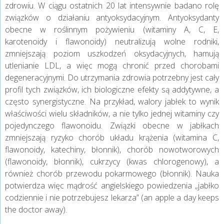
zdrowiu. W ciągu ostatnich 20 lat intensywnie badano rolę
związków o działaniu antyoksydacyjnym. Antyoksydanty
obecne w roślinnym pożywieniu (witaminy A, C, E,
karotenoidy i flawonoidy) neutralizują wolne rodniki,
zmniejszają poziom uszkodzeń oksydacyjnych, hamują
utlenianie LDL, a więc mogą chronić przed chorobami
degeneracyjnymi. Do utrzymania zdrowia potrzebny jest cały
profil tych związków, ich biologiczne efekty są addytywne, a
często synergistyczne. Na przykład, walory jabłek to wynik
właściwości wielu składników, a nie tylko jednej witaminy czy
pojedynczego flawonoidu. Związki obecne w jabłkach
zmniejszają ryzyko chorób układu krążenia (witamina C,
flawonoidy, katechiny, błonnik), chorób nowotworowych
(flawonoidy, błonnik), cukrzycy (kwas chlorogenowy), a
również chorób przewodu pokarmowego (błonnik). Nauka
potwierdza więc mądrość angielskiego powiedzenia „jabłko
codziennie i nie potrzebujesz lekarza” (an apple a day keeps
the doctor away).