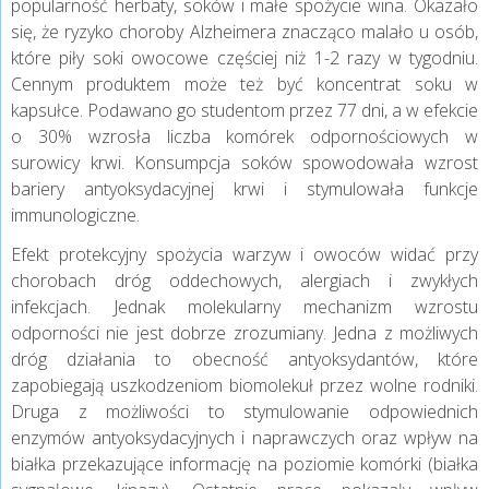
popularność herbaty, soków i małe spożycie wina. Okazało
się, że ryzyko choroby Alzheimera znacząco malało u osób,
które piły soki owocowe częściej niż 1-2 razy w tygodniu.
Cennym produktem może też być koncentrat soku w
kapsułce. Podawano go studentom przez 77 dni, a w efekcie
o 30% wzrosła liczba komórek odpornościowych w
surowicy krwi. Konsumpcja soków spowodowała wzrost
bariery antyoksydacyjnej krwi i stymulowała funkcje
immunologiczne.
Efekt protekcyjny spożycia warzyw i owoców widać przy
chorobach dróg oddechowych, alergiach i zwykłych
infekcjach. Jednak molekularny mechanizm wzrostu
odporności nie jest dobrze zrozumiany. Jedna z możliwych
dróg działania to obecność antyoksydantów, które
zapobiegają uszkodzeniom biomolekuł przez wolne rodniki.
Druga z możliwości to stymulowanie odpowiednich
enzymów antyoksydacyjnych i naprawczych oraz wpływ na
białka przekazujące informację na poziomie komórki (białka