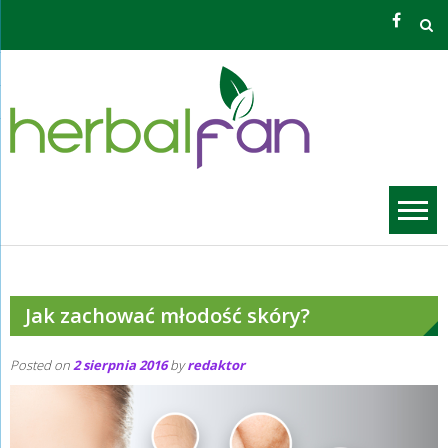
Skip
to
content
Zioła O
Grzego
Jak zachować młodość skóry?
Posted on
2 sierpnia 2016
by
redaktor