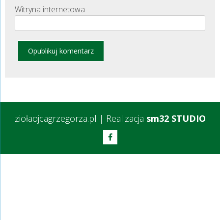
Witryna internetowa
ziołaojcagrzegorza.pl
|
Realizacja
sm32 STUDIO