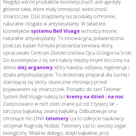
Niegdyś wśród produktów kosmetycznych
anti-age
były
głównie takie, które miały zmniejszyć widoczność
zmarszczek. Dziś znajdziemy też produkty ochronne,
naturalne i bogate w antyoksydanty. W skład linii
kosmetyków
systemu Bell Visage
wchodzą mocne,
naturalne antyoksydanty. To innowacyjna, potwierdzona
podczas badań formuła przeciwstarzeniowa, którą
opracowało Centrum Ziołolecznictwa Ojca Grzegorza Sroki.
Do kosmetyków z tej serii należy między innymi tłoczony na
zimno
olej arganowy
, który nawilża, odżywia, regeneruje i
działa antyoksydacyjnie. To doskonały preparat dla suchej i
starzejącej się skóry, skutecznie chroniący przed
pojawianiem się zmarszczek. Ponadto do serii Telomer
System Bell Visage należą też
kremy na dzień
i
na noc
.
Zastosowano w nich zioło znane już od 3 tysięcy lat –
tarczycę bajkalską, zwaną bajkaliną. Odbudowuje ona
chroniące nici DNA
telomery
(za to odkrycie naukowcy
otrzymali Nagrodę Nobla). Telomery zaś to swoisty zegar
biologiczny. Właśnie dlatego, dzięki bajkalinie, przy