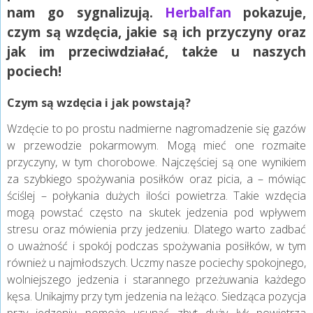
nam go sygnalizują.
Herbalfan
pokazuje,
czym są wzdęcia, jakie są ich przyczyny oraz
jak im przeciwdziałać, także u naszych
pociech!
Czym są wzdęcia i jak powstają?
Wzdęcie to po prostu nadmierne nagromadzenie się gazów
w przewodzie pokarmowym. Mogą mieć one rozmaite
przyczyny, w tym chorobowe. Najczęściej są one wynikiem
za szybkiego spożywania posiłków oraz picia, a – mówiąc
ściślej – połykania dużych ilości powietrza. Takie wzdęcia
mogą powstać często na skutek jedzenia pod wpływem
stresu oraz mówienia przy jedzeniu. Dlatego warto zadbać
o uważność i spokój podczas spożywania posiłków, w tym
również u najmłodszych. Uczmy nasze pociechy spokojnego,
wolniejszego jedzenia i starannego przeżuwania każdego
kęsa. Unikajmy przy tym jedzenia na leżąco. Siedząca pozycja
przy jedzeniu pomoże usunąć zbyt duży łyk powietrza