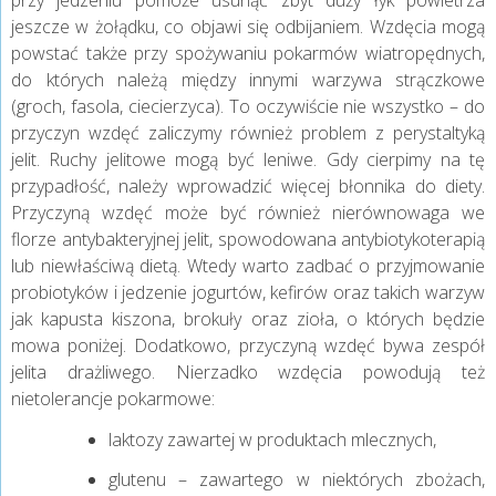
jeszcze w żołądku, co objawi się odbijaniem. Wzdęcia mogą
powstać także przy spożywaniu pokarmów wiatropędnych,
do których należą między innymi warzywa strączkowe
(groch, fasola, ciecierzyca). To oczywiście nie wszystko – do
przyczyn wzdęć zaliczymy również problem z perystaltyką
jelit. Ruchy jelitowe mogą być leniwe. Gdy cierpimy na tę
przypadłość, należy wprowadzić więcej błonnika do diety.
Przyczyną wzdęć może być również nierównowaga we
florze antybakteryjnej jelit, spowodowana antybiotykoterapią
lub niewłaściwą dietą. Wtedy warto zadbać o przyjmowanie
probiotyków i jedzenie jogurtów, kefirów oraz takich warzyw
jak kapusta kiszona, brokuły oraz zioła, o których będzie
mowa poniżej. Dodatkowo, przyczyną wzdęć bywa zespół
jelita drażliwego. Nierzadko wzdęcia powodują też
nietolerancje pokarmowe:
laktozy zawartej w produktach mlecznych,
glutenu – zawartego w niektórych zbożach,