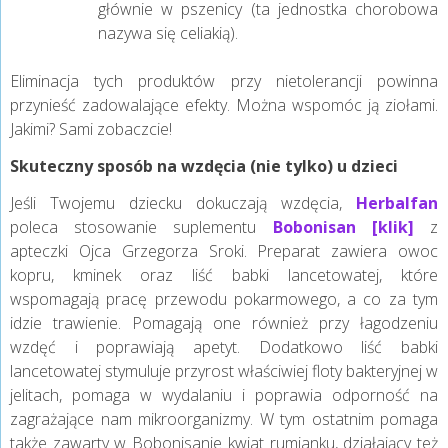
głównie w pszenicy (ta jednostka chorobowa
nazywa się celiakią).
Eliminacja tych produktów przy nietolerancji powinna
przynieść zadowalające efekty. Można wspomóc ją ziołami.
Jakimi? Sami zobaczcie!
Skuteczny sposób na wzdęcia (nie tylko) u dzieci
Jeśli Twojemu dziecku dokuczają wzdęcia,
Herbalfan
poleca stosowanie suplementu
Bobonisan [klik]
z
apteczki Ojca Grzegorza Sroki. Preparat zawiera owoc
kopru, kminek oraz liść babki lancetowatej, które
wspomagają pracę przewodu pokarmowego, a co za tym
idzie trawienie. Pomagają one również przy łagodzeniu
wzdęć i poprawiają apetyt. Dodatkowo liść babki
lancetowatej stymuluje przyrost właściwiej floty bakteryjnej w
jelitach, pomaga w wydalaniu i poprawia odporność na
zagrażające nam mikroorganizmy. W tym ostatnim pomaga
także zawarty w Bobonisanie kwiat rumianku, działający też