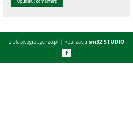
ziołaojcagrzegorza.pl
|
Realizacja
sm32 STUDIO