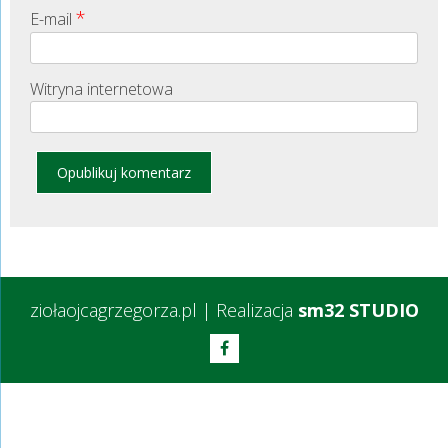
*
E-mail
Witryna internetowa
ziołaojcagrzegorza.pl
|
Realizacja
sm32 STUDIO