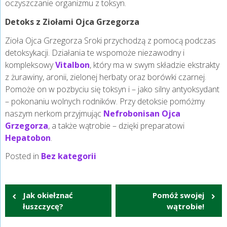
oczyszczanie organizmu z toksyn.
Detoks z Ziołami Ojca Grzegorza
Zioła Ojca Grzegorza Sroki przychodzą z pomocą podczas
detoksykacji. Działania te wspomoże niezawodny i
kompleksowy
Vitalbon
, który ma w swym składzie ekstrakty
z żurawiny, aronii, zielonej herbaty oraz borówki czarnej.
Pomoże on w pozbyciu się toksyn i – jako silny antyoksydant
– pokonaniu wolnych rodników. Przy detoksie pomóżmy
naszym nerkom przyjmując
Nefrobonisan Ojca
Grzegorza
, a także wątrobie – dzięki preparatowi
Hepatobon
.
Posted in
Bez kategorii
Nawigacja
Jak okiełznać
Pomóż swojej
wpisu
łuszczycę?
wątrobie!