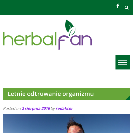
Skip
to
content
Zioła O
Grzego
Letnie odtruwanie organizmu
Posted on
2 sierpnia 2016
by
redaktor