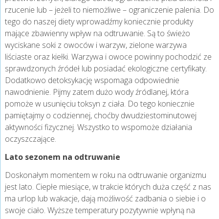
rzucenie lub – jeżeli to niemożliwe – ograniczenie palenia. Do
tego do naszej diety wprowadźmy koniecznie produkty
mające zbawienny wpływ na odtruwanie. Są to świeżo
wyciskane soki z owoców i warzyw, zielone warzywa
liściaste oraz kiełki. Warzywa i owoce powinny pochodzić ze
sprawdzonych źródeł lub posiadać ekologiczne certyfikaty.
Dodatkowo detoksykację wspomaga odpowiednie
nawodnienie. Pijmy zatem dużo wody źródlanej, która
pomoże w usunięciu toksyn z ciała. Do tego koniecznie
pamiętajmy o codziennej, choćby dwudziestominutowej
aktywności fizycznej. Wszystko to wspomoże działania
oczyszczające.
Lato sezonem na odtruwanie
Doskonałym momentem w roku na odtruwanie organizmu
jest lato. Ciepłe miesiące, w trakcie których duża część z nas
ma urlop lub wakacje, dają możliwość zadbania o siebie i o
swoje ciało. Wyższe temperatury pozytywnie wpłyną na