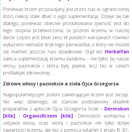
Ponieważ krzem przyswajany jest przez nas w ograniczonej
ilości, należy stale dbać o jego suplementację. Dzieje się tak
dlatego, ponieważ obecnie produkowana żywność jest do
tego stopnia przetworzona, że poziom krzemu w naszej
diecie często jest bliski zeru. W polskich warzywach również
wykazano niemalże brak tego pierwiastka, o który nie musieli
się martwić jeszcze nasi dziadkowie. Stąd też
Herbalfan
zaleca suplementację krzemu każdemu – nie tylko, by nasze
włosy, paznokcie i skóra były piękne, lecz też w celach
profilaktyki zdrowotnej.
Zdrowe włosy i paznokcie a zioła Ojca Grzegorza
Najpopularniejszym ziołem zawierającym krzem jest skrzyp.
Nic więc dziwnego, że stanowi podstawowy składnik
preparatów z apteczki Ojca Grzegorza Sroki –
Dermobon
[klik]
i
OrganicKrzem [klik]
. Dermobon wzmacnia i
odżywia włosy oraz skórę i paznokcie nie tylko dzięki
zawartości krzemu, ale też z pomocą witamin z grupy B: B1,