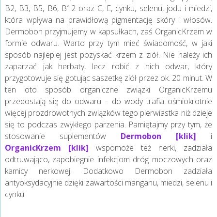
B2, B3, B5, B6, B12 oraz C, E, cynku, selenu, jodu i miedzi,
która wpływa na prawidłową pigmentację skóry i włosów.
Dermobon przyjmujemy w kapsułkach, zaś OrganicKrzem w
formie odwaru. Warto przy tym mieć świadomość, w jaki
sposób najlepiej jest pozyskać krzem z ziół. Nie należy ich
zaparzać jak herbaty, lecz robić z nich odwar, który
przygotowuje się gotując saszetkę ziół przez ok. 20 minut. W
ten oto sposób organiczne związki OrganicKrzemu
przedostają się do odwaru – do wody trafia ośmiokrotnie
więcej prozdrowotnych związków tego pierwiastka niż dzieje
się to podczas zwykłego parzenia. Pamiętajmy przy tym, że
stosowanie suplementów
Dermobon [klik]
i
OrganicKrzem [klik]
wspomoże też nerki, zadziała
odtruwająco, zapobiegnie infekcjom dróg moczowych oraz
kamicy nerkowej. Dodatkowo Dermobon zadziała
antyoksydacyjnie dzięki zawartości manganu, miedzi, selenu i
cynku.