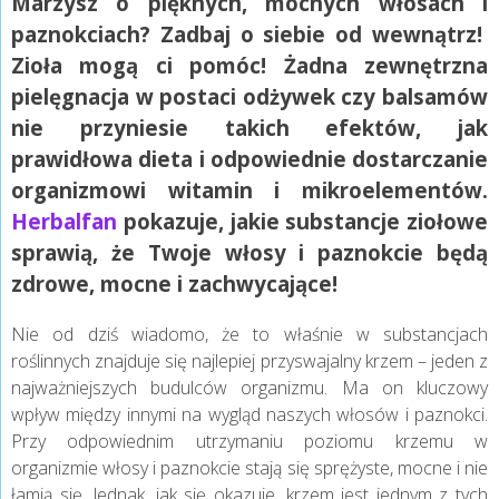
Marzysz o pięknych, mocnych włosach i
paznokciach? Zadbaj o siebie od wewnątrz!
Zioła mogą ci pomóc! Żadna zewnętrzna
pielęgnacja w postaci odżywek czy balsamów
nie przyniesie takich efektów, jak
prawidłowa dieta i odpowiednie dostarczanie
organizmowi witamin i mikroelementów.
Herbalfan
pokazuje, jakie substancje ziołowe
sprawią, że Twoje włosy i paznokcie będą
zdrowe, mocne i zachwycające!
Nie od dziś wiadomo, że to właśnie w substancjach
roślinnych znajduje się najlepiej przyswajalny krzem – jeden z
najważniejszych budulców organizmu. Ma on kluczowy
wpływ między innymi na wygląd naszych włosów i paznokci.
Przy odpowiednim utrzymaniu poziomu krzemu w
organizmie włosy i paznokcie stają się sprężyste, mocne i nie
łamią się. Jednak, jak się okazuje, krzem jest jednym z tych