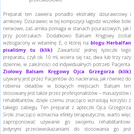
Preparat ten zawiera ponadto ekstrakty: dziurawcowy i
arnikowy. Dziurawiec w tej kompozycji łagodzi wszelkie bóle
nerwowe, zaś arnika pomaga w stanach pourazowych, jak i
przy postrzałach. Dodatkowo Balsam Kręgowy został
wzbogacony w witaminę E, o której na
blogu Herbalfan
pisaliśmy tu (klik)
. Zawartość jednej łyżeczki tego
preparatu, czyli ok. 10 ml, wciera się raz, dwa lub trzy razy
dziennie, w zależności od indywidualnych potrzeb Pacjenta.
Ziołowy Balsam Kręgowy Ojca Grzegorza (klik)
używany jest przez Pacjentów do nacierania, jak również do
robienia okładów w bolących miejscach. Balsam ten
stosowany jest także przez profesjonalistów – masażystów i
rehabilitantów, dzięki czemu znacząco wzrastają korzyści z
takiego zabiegu. Ten preparat z apteczki Ojca Grzegorza
Sroki znacząco wzmacnia efekty terapeutyczne, warto więc
zaproponować używanie go swojemu rehabilitantowi.
Jedynymi przeciwwskazaniami do stosowania go jest