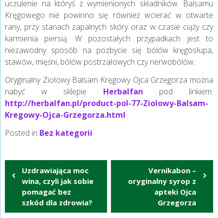
uczulenie na któryś z wymienionych składników. Balsamu
Kręgowego nie powinno się również wcierać w otwarte
rany, przy stanach zapalnych skóry oraz w czasie ciąży czy
karmienia piersią. W pozostałych przypadkach jest to
niezawodny sposób na pozbycie się bólów kręgosłupa,
stawów, mięśni, bólów postrzałowych czy nerwobólów.
Oryginalny Ziołowy Balsam Kręgowy Ojca Grzegorza można
nabyć w sklepie
Herbalfan
pod linkiem:
http://herbalfan.pl/product-pol-77-Ziolowy-Balsam-
Kregowy-Ojca-Grzegorza.html
Posted in
Bez kategorii
Nawigacja
Uzdrawiająca moc
Vernikabon –
wpisu
wina, czyli jak sobie
oryginalny syrop z
pomagać bez
apteki Ojca
szkód dla zdrowia?
Grzegorza