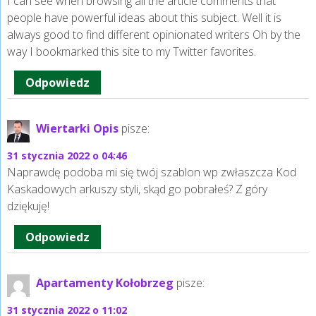
I can see when browsing all the article comments that
people have powerful ideas about this subject. Well it is
always good to find different opinionated writers Oh by the
way I bookmarked this site to my Twitter favorites.
Odpowiedz
Wiertarki Opis
pisze:
31 stycznia 2022 o 04:46
Naprawdę podoba mi się twój szablon wp zwłaszcza Kod
Kaskadowych arkuszy styli, skąd go pobrałeś? Z góry
dziękuję!
Odpowiedz
Apartamenty Kołobrzeg
pisze:
31 stycznia 2022 o 11:02